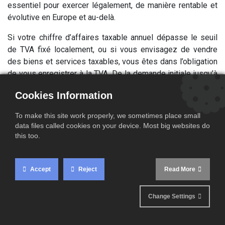
essentiel pour exercer légalement, de manière rentable et
évolutive en Europe et au-delà.
Si votre chiffre d’affaires taxable annuel dépasse le seuil
de TVA fixé localement, ou si vous envisagez de vendre
des biens et services taxables, vous êtes dans l’obligation
de vous enregistrer à la TVA. De la demande initiale jusqu’à
la réception de votre certificat d’identification TVA, RMB
Cookies Information
accompagne les entreprises dans leur enregistrement, la
déclaration de TVA, la récupération de la TVA déductible,
To make this site work properly, we sometimes place small
l’application de la TVA sur les ventes, et le respect de
data files called cookies on your device. Most big websites do
chaque régime TVA en vigueur.
this too.
Accept
Reject
Read More
Change Settings