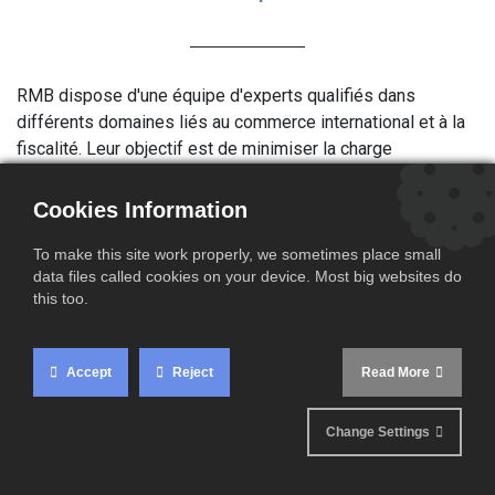
RMB dispose d'une équipe d'experts qualifiés dans
différents domaines liés au commerce international et à la
fiscalité. Leur objectif est de minimiser la charge
administrative qui pèse sur vos activités tout en veillant à
ce que vous vous acquittiez de
toutes les obligations
Cookies Information
fiscales et douanières pertinentes dans les délais
impartis et de manière rentable
.
To make this site work properly, we sometimes place small
data files called cookies on your device. Most big websites do
La nature multiculturelle de l'équipe signifie qu'il est fort
this too.
probable qu'un membre de notre équipe parle votre langue.
N’hésitez pas à les
contacter
, ils seront
Accept
Reject
Read More
ravis de vous aider.
Change Settings