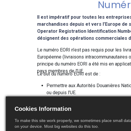
Numér
Il est impératif pour toutes les entrepris
marchandises depuis et vers l’Europe de 
Operator Registration Identification Numb
désignent des opérations commerciales d
Le numéro EORI n’est pas requis pour les livra
Européenne (livraisons intracommunautaires o
principe du numéro EORI a été mis en applicati
pays membres de l’UE.
Le but du numéro EORI est de :
Permettre aux Autorités Douanières Nati
ou depuis l’UE.
Suivre la circulation des marchandises et 
Cookies Information
Chaque numéro EORI est unique et attribué pou
directement contact avec les Départements D
To make this site work properly, we sometimes place small data 
temps voulu. La question de l’EORI se pose s
on your device. Most big websites do this too.