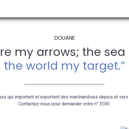
 ACTUALITES
A PROPOS DE NOUS
RECHERCHE PAR PAYS
DOUANE
are my arrows; the se
the world my target.”
rises qui importent et exportent des marchandises depuis et ver
Contactez-nous pour demander votre n° EORI.