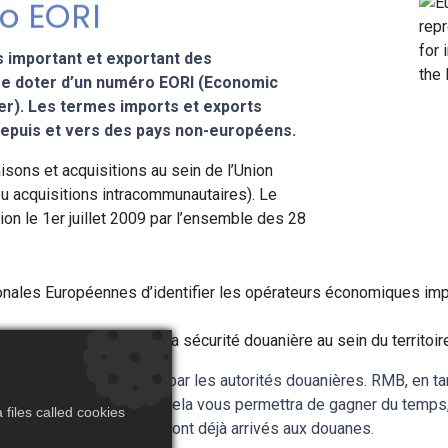
o EORI
es important et exportant des
se doter d’un numéro EORI (Economic
er). Les termes imports et exports
epuis et vers des pays non-européens.
isons et acquisitions au sein de l’Union
u acquisitions intracommunautaires). Le
on le 1er juillet 2009 par l’ensemble des 28
onales Européennes d’identifier les opérateurs économiques im
ce faisant, de renforcer la sécurité douanière au sein du territoi
r une période indéfinie par les autorités douanières. RMB, en ta
ouaniers en votre nom. Cela vous permettra de gagner du temp
files called cookies
ouvent quand les biens sont déjà arrivés aux douanes.