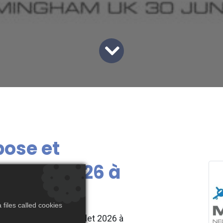
ose et
imodal 2026 à
files called cookies
6 du 30 juin au 2 juillet 2026 à