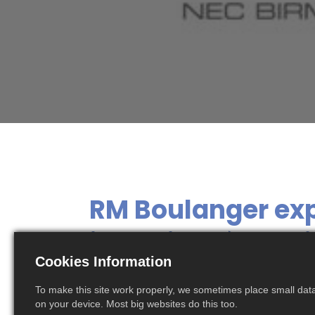
RM Boulanger exp
intervient à Mult
Cookies Information
Birmingham ​
To make this site work properly, we sometimes place small data 
on your device. Most big websites do this too.
RM Boulanger participera à Multimodal 202